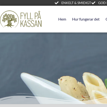
Hoppa
ENKELT & SMIDIGT
GOD 
Hem
Produkter
pastabox
till
innehåll
Hem
Hur fungerar det